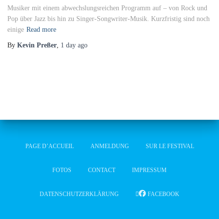
Musiker mit einem abwechslungsreichen Programm auf – von Rock und
Pop über Jazz bis hin zu Singer-Songwriter-Musik. Kurzfristig sind noch
einige
Read more
By
Kevin Preßer
,
1 day
ago
PAGE D’ACCUEIL
ANMELDUNG
SUR LE FESTIVAL
FOTOS
CONTACT
IMPRESSUM
DATENSCHUTZERKLÄRUNG
FACEBOOK