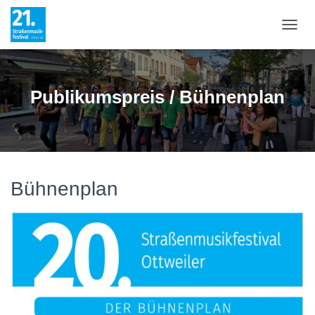
N
A
V
I
G
Publikumspreis / Bühnenplan
A
T
I
O
N
U
M
Bühnenplan
S
C
H
A
L
T
E
N