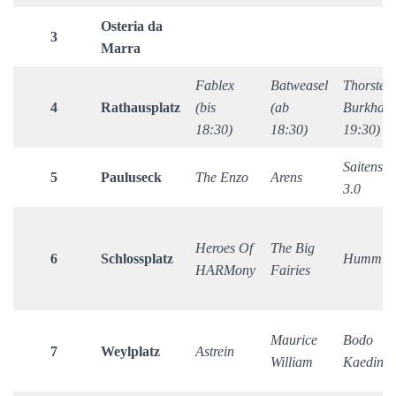
Osteria da
3
Marra
Fablex
Batweasel
Thorsten
4
Rathausplatz
(bis
(ab
Burkhard
18:30)
18:30)
19:30)
Saitensp
5
Pauluseck
The Enzo
Arens
3.0
Heroes Of
The Big
6
Schlossplatz
Humming
HARMony
Fairies
Maurice
Bodo
7
Weylplatz
Astrein
William
Kaeding